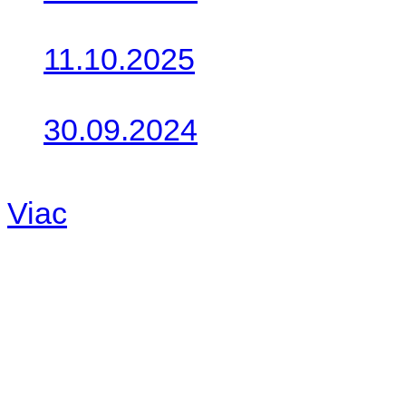
Do galérie sme pridali foto
11.10.2025
Takto o týždeň vyrazia na 
30.09.2024
Dnes sme aktualizovali pod
Viac
Radio
No playlists available.
Warning
: filemtime(): stat f