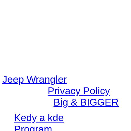
48eb-becf-67c9d008dd59/jee
content/plugins/radio-station
/data/d/c/dc416e6a-22bc-48
67c9d008dd59/jeepwrangle
content/plugins/radio-
station/includes/widget_n
Jeep Wrangler
© 2026 |
Privacy Policy
Created by
Big & BIGGER
Kedy a kde
Program