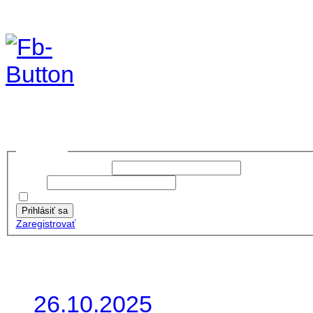
Foto&Video2023
no images were found
Prihlásiť sa
Používateľské meno:
Heslo:
Zapamätať moje údaje
Prihlásiť sa
Zaregistrovať
Posledné články
26.10.2025