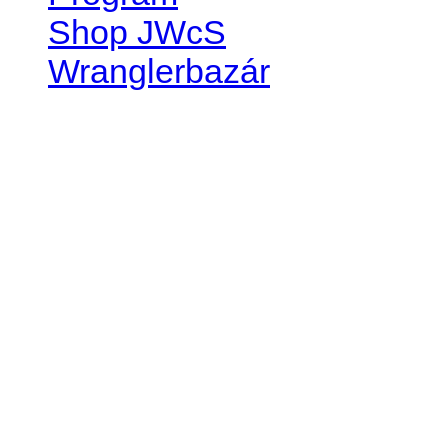
Shop JWcS
Wranglerbazár
JEEP WRANGLER club Slov
IČO: 42311381
DIČ: 2024068805
SK39 0200 0000 0032 2351 
. . . . . . . . . . . . . . . . . . . . . . . . 
club je financovaný súkromn
príspevok finančný či mate