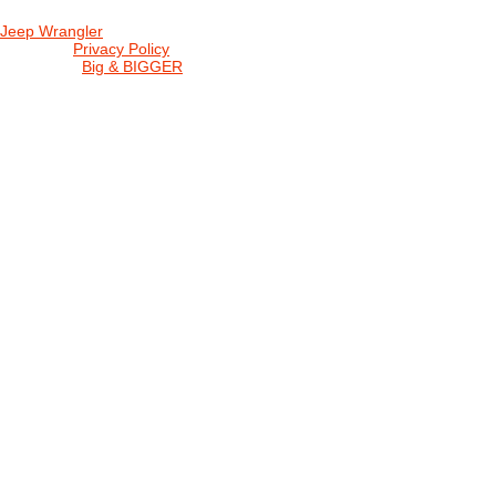
Jeep Wrangler
© 2026 |
Privacy Policy
Created by
Big & BIGGER
KEDY A KDE
PROGRAM
SHOP JWCS
WRANGLERBAZÁR
JEEP WRANGLER club Slovakia
IČO: 42311381
DIČ: 2024068805
SK39 0200 0000 0032 2351 9153
. . . . . . . . . . . . . . . . . . . . . . . . . . . . .
club je financovaný súkromnými zdrojmi, za každý dobrovoľný príspe