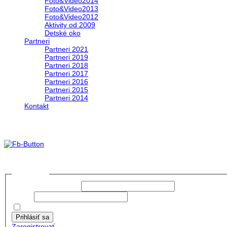
Foto&Video2014
Foto&Video2013
Foto&Video2012
Aktivity od 2009
Detské oko
Partneri
Partneri 2021
Partneri 2019
Partneri 2018
Partneri 2017
Partneri 2016
Partneri 2015
Partneri 2014
Kontakt
Foto&Video2023
no images were found
Prihlásiť sa
Používateľské meno:
Heslo:
Zapamätať moje údaje
Prihlásiť sa
Zaregistrovať