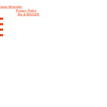
Jeep Wrangler
© 2026 |
Privacy Policy
Created by
Big & BIGGER
KEDY A KDE
PROGRAM
SHOP JWCS
WRANGLERBAZÁR
JEEP WRANGLER club Slovakia
IČO: 42311381
DIČ: 2024068805
SK39 0200 0000 0032 2351 9153
. . . . . . . . . . . . . . . . . . . . . . . . . . . . .
club je financovaný súkromnými zdrojmi, za každý dobrovoľný príspe