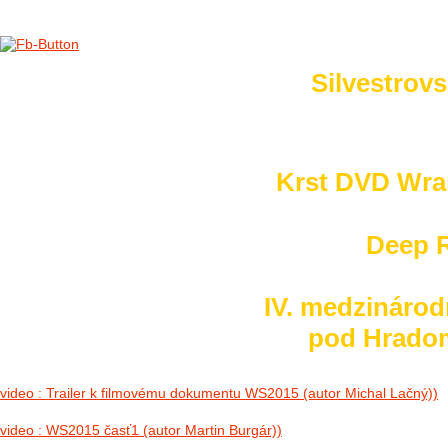
Silvestrovs
no images were found
Krst DVD Wra
Deep R
IV. medzinárod
pod Hradom 
video : Trailer k filmovému dokumentu WS2015 (autor Michal Lačný))
video : WS2015 časť1 (autor Martin Burgár))