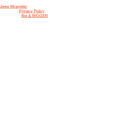
Jeep Wrangler
© 2026 |
Privacy Policy
Created by
Big & BIGGER
KEDY A KDE
PROGRAM
SHOP JWCS
WRANGLERBAZÁR
JEEP WRANGLER club Slovakia
IČO: 42311381
DIČ: 2024068805
SK39 0200 0000 0032 2351 9153
. . . . . . . . . . . . . . . . . . . . . . . . . . . . .
club je financovaný súkromnými zdrojmi, za každý dobrovoľný príspe
Loading...