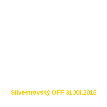
Silvestrovský OFF 31.XII.2015