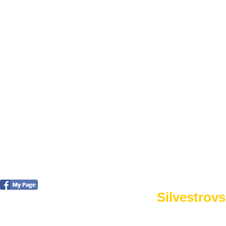
FOTO&VIDEO2012
AKTIVITY OD 2009
DETSKÉ OKO
PARTNERI
PARTNERI 2021
PARTNERI 2019
PARTNERI 2018
PARTNERI 2017
PARTNERI 2016
PARTNERI 2015
PARTNERI 2014
KONTAKT
Foto 2015
Silvestrovs
no images were found