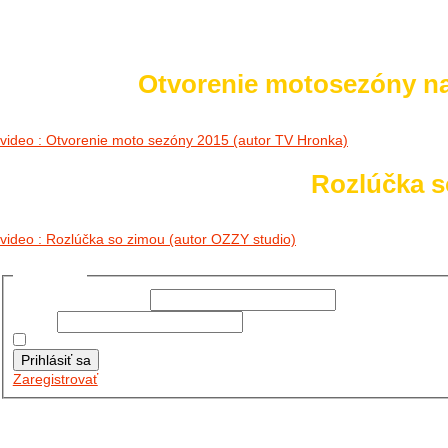
Otvorenie motosezóny n
video : Otvorenie moto sezóny 2015 (autor TV Hronka)
Rozlúčka so
video : Rozlúčka so zimou (autor OZZY studio)
Prihlásiť sa
Používateľské meno:
Heslo:
Zapamätať moje údaje
Prihlásiť sa
Zaregistrovať
Posledné články