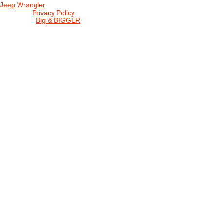
Jeep Wrangler
© 2026 |
Privacy Policy
Created by
Big & BIGGER
KEDY A KDE
PROGRAM
SHOP JWCS
WRANGLERBAZÁR
JEEP WRANGLER club Slovakia
IČO: 42311381
DIČ: 2024068805
SK39 0200 0000 0032 2351 9153
. . . . . . . . . . . . . . . . . . . . . . . . . . . . .
club je financovaný súkromnými zdrojmi, za každý dobrovoľný príspe