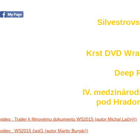
Silvestrovs
no images were found
Krst DVD Wra
Deep R
IV. medzinárod
pod Hradom 
video : Trailer k filmovému dokumentu WS2015 (autor Michal Lačný))
video : WS2015 časť1 (autor Martin Burgár))