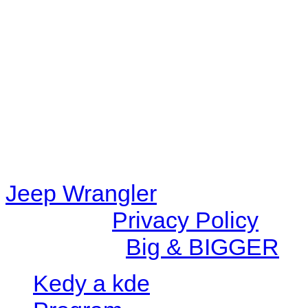
48eb-becf-67c9d008dd59/jee
content/plugins/radio-station
/data/d/c/dc416e6a-22bc-48
67c9d008dd59/jeepwrangle
content/plugins/radio-
station/includes/widget_n
Jeep Wrangler
© 2026 |
Privacy Policy
Created by
Big & BIGGER
Kedy a kde