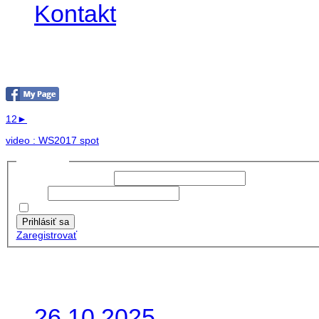
Kontakt
Foto & Video 2017
1
2
►
video : WS2017 spot
Prihlásiť sa
Používateľské meno:
Heslo:
Zapamätať moje údaje
Prihlásiť sa
Zaregistrovať
Posledné články
26.10.2025