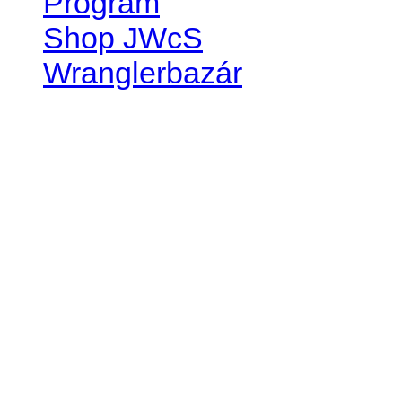
Program
Shop JWcS
Wranglerbazár
JEEP WRANGLER club Slov
IČO: 42311381
DIČ: 2024068805
SK39 0200 0000 0032 2351 
. . . . . . . . . . . . . . . . . . . . . . . . 
club je financovaný súkromn
príspevok finančný či mate