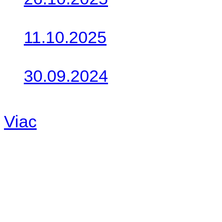
Do galérie sme pridali foto
11.10.2025
Takto o týždeň vyrazia na 
30.09.2024
Dnes sme aktualizovali pod
Viac
Radio
No playlists available.
Warning
: filemtime(): stat f