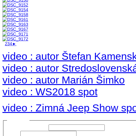
1
2
3
4
►
video : autor Štefan Kamens
video : autor Stredoslovenská
video : autor Marián Šimko
video : WS2018 spot
video : Zimná Jeep Show spo
Prihlásiť sa
Používateľské meno:
Heslo: