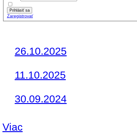
Zapamätať moje údaje
Prihlásiť sa
Zaregistrovať
Posledné články
26.10.2025
Do galérie sme pridali foto
11.10.2025
Takto o týždeň vyrazia na 
30.09.2024
Dnes sme aktualizovali pod
Viac