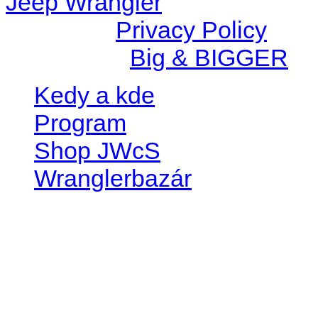
Jeep Wrangler
© 2026 |
Privacy Policy
Created by
Big & BIGGER
Kedy a kde
Program
Shop JWcS
Wranglerbazár
JEEP WRANGLER club Slov
IČO: 42311381
DIČ: 2024068805