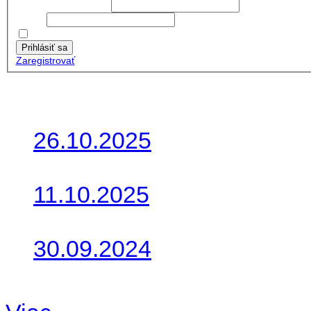
Používateľské meno:
Heslo:
Zapamätať moje údaje
Prihlásiť sa
Zaregistrovať
Posledné články
26.10.2025
Do galérie sme pridali foto
11.10.2025
Takto o týždeň vyrazia na 
30.09.2024
Dnes sme aktualizovali pod