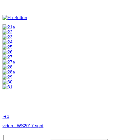
Foto & Video 2017
◄
1
2
video : WS2017 spot
Prihlásiť sa