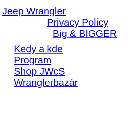
Jeep Wrangler
© 2026 |
Privacy Policy
Created by
Big & BIGGER
Kedy a kde
Program
Shop JWcS
Wranglerbazár
JEEP WRANGLER club Slov
IČO: 42311381