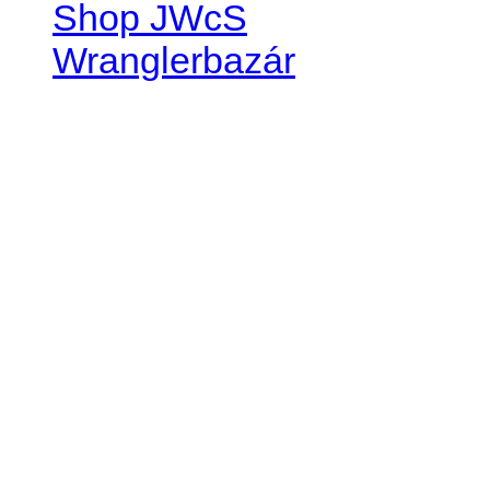
Shop JWcS
Wranglerbazár
JEEP WRANGLER club Slov
IČO: 42311381
DIČ: 2024068805
SK39 0200 0000 0032 2351 
. . . . . . . . . . . . . . . . . . . . . . . . 
club je financovaný súkromn
príspevok finančný či mate