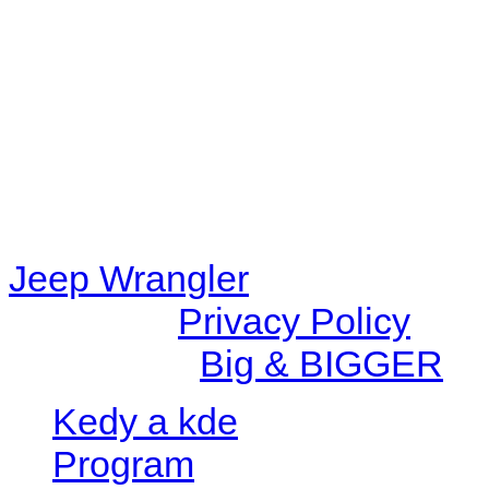
48eb-becf-67c9d008dd59/jee
content/plugins/radio-station
/data/d/c/dc416e6a-22bc-48
67c9d008dd59/jeepwrangle
content/plugins/radio-
station/includes/widget_n
Jeep Wrangler
© 2026 |
Privacy Policy
Created by
Big & BIGGER
Kedy a kde
Program