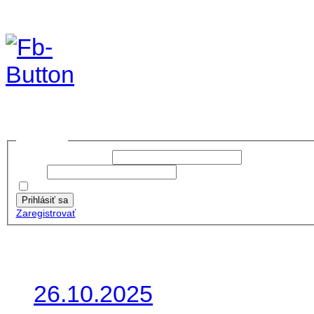
Foto & Video 2020
no images were found
Prihlásiť sa
Používateľské meno:
Heslo:
Zapamätať moje údaje
Prihlásiť sa
Zaregistrovať
Posledné články
26.10.2025