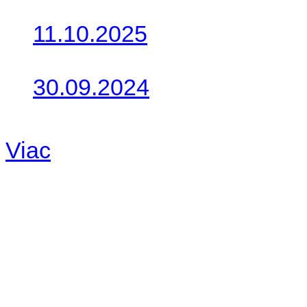
Do galérie sme pridali foto
11.10.2025
Takto o týždeň vyrazia na 
30.09.2024
Dnes sme aktualizovali pod
Viac
Radio
No playlists available.
Warning
: filemtime(): stat f