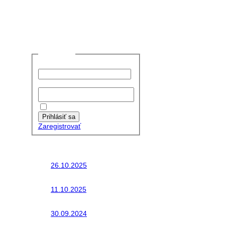
Prihlásiť sa
Používateľské meno:
Heslo:
Zapamätať moje údaje
Prihlásiť sa
Zaregistrovať
Posledné články
26.10.2025
Do galérie sme pridali
fotopribeh z nasej...
11.10.2025
Takto o týždeň vyrazia
na cesty naše...
30.09.2024
Dnes sme aktualizovali