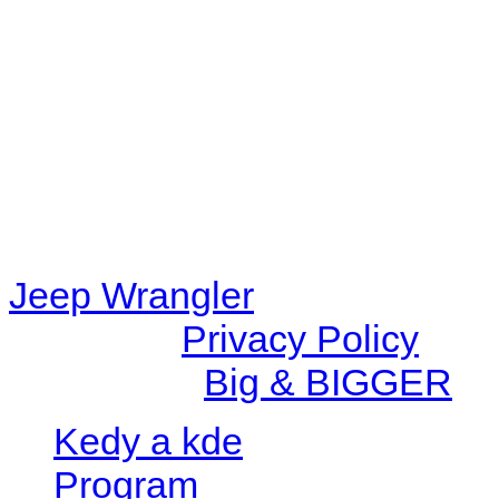
48eb-becf-67c9d008dd59/jee
content/plugins/radio-station
/data/d/c/dc416e6a-22bc-48
67c9d008dd59/jeepwrangle
content/plugins/radio-
station/includes/widget_n
Jeep Wrangler
© 2026 |
Privacy Policy
Created by
Big & BIGGER
Kedy a kde
Program