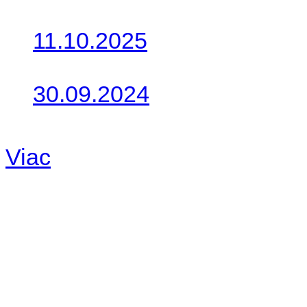
Do galérie sme pridali foto
11.10.2025
Takto o týždeň vyrazia na 
30.09.2024
Dnes sme aktualizovali pod
Viac
Radio
No playlists available.
Warning
: filemtime(): stat f