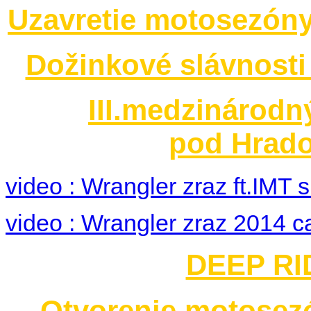
Uzavretie motosezóny
Dožinkové slávnosti
III.medzinárodn
pod Hrado
video : Wrangler zraz ft.IMT
video : Wrangler zraz 2014 c
DEEP RID
Otvorenie motosez