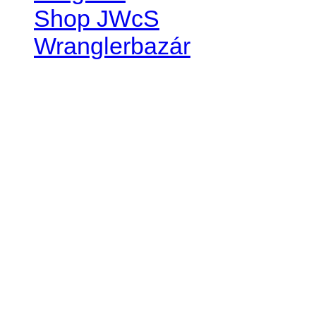
Shop JWcS
Wranglerbazár
JEEP WRANGLER club Slov
IČO: 42311381
DIČ: 2024068805
SK39 0200 0000 0032 2351 
. . . . . . . . . . . . . . . . . . . . . . . . 
club je financovaný súkromn
príspevok finančný či mate