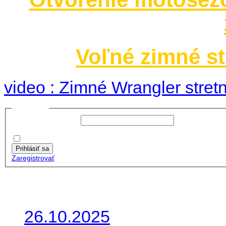
Voľné zimné st
video : Zimné Wrangler stretn
Prihlásiť sa
Používateľské meno:
Heslo:
Zapamätať moje údaje
Prihlásiť sa
Zaregistrovať
Posledné články
26.10.2025