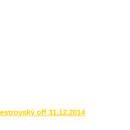
vestrovský off 31.12.2014