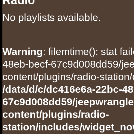
No playlists available.
Warning
: filemtime(): stat f
48eb-becf-67c9d008dd59/jee
content/plugins/radio-station
/data/d/c/dc416e6a-22bc-48
67c9d008dd59/jeepwrangle
content/plugins/radio-
station/includes/widget_n