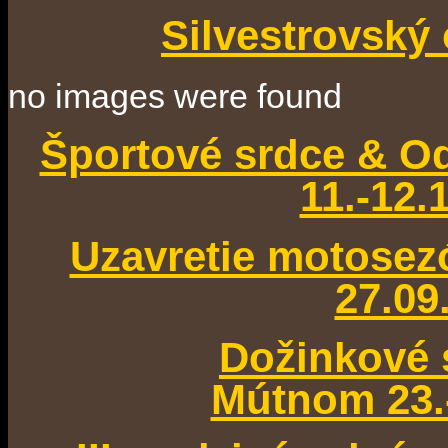
Silvestrovský 
no images were found
Športové srdce & Od
11.-12.
Uzavretie motose
27.09
Dožinkové 
Mútnom 23.