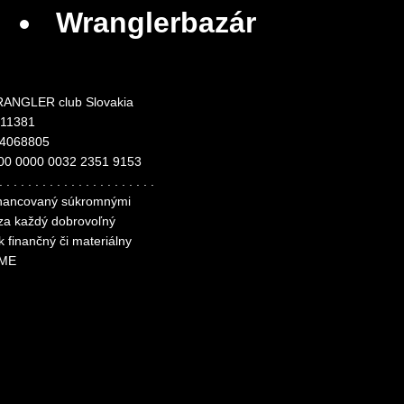
Wranglerbazár
ANGLER club Slovakia
311381
24068805
00 0000 0032 2351 9153
. . . . . . . . . . . . . . . . . . . . . .
financovaný súkromnými
 za každý dobrovoľný
k finančný či materiálny
ME