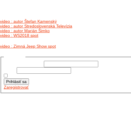
video : autor Štefan Kamenský
video : autor Stredoslovenská Televízia
video : autor Marián Šimko
video : WS2018 spot
video : Zimná Jeep Show spot
Prihlásiť sa
Používateľské meno:
Heslo:
Zapamätať moje údaje
Prihlásiť sa
Zaregistrovať
Posledné články
26.10.2025
DO GALÉRIE SME PRIDALI FOTOPRIBEH Z NASEJ...
11.10.2025
TAKTO O TÝŽDEŇ VYRAZIA NA CESTY NAŠE...
30.09.2024
DNES SME AKTUALIZOVALI PODUJATIA KTORÉ NÁS ČAKAJÚ....