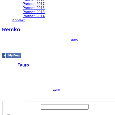
Partneri 2017
Partneri 2016
Partneri 2015
Partneri 2014
Kontakt
Remko
Publikované dňa
júl 18, 2013
užívateľom
Tauro
v
Napísal
Tauro
Hrdý Predceda JWcS Vlastním: Jeep Wrangler
Zobraziť všetky príspevky od:
Tauro
Prihlásiť sa
Používateľské meno:
Heslo: